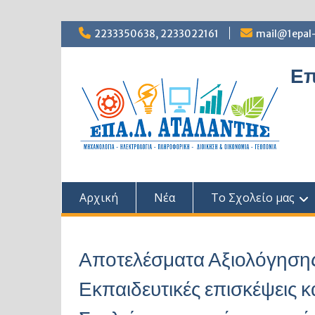
Skip
2233350638, 2233022161
mail@1epal-
to
content
Επ
Αρχική
Νέα
Το Σχολείο μας
Αποτελέσματα Αξιολόγηση
Εκπαιδευτικές επισκέψεις κ