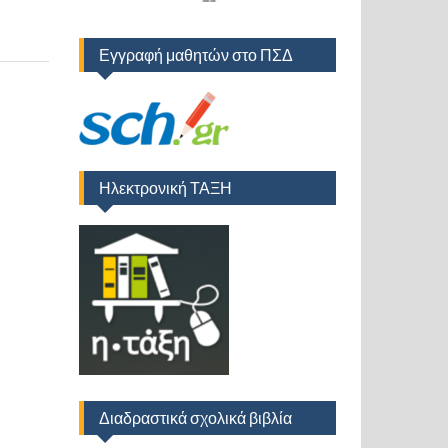
Εγγραφή μαθητών στο ΠΣΔ
Ηλεκτρονική ΤΑΞΗ
Διαδραστικά σχολικά βιβλία