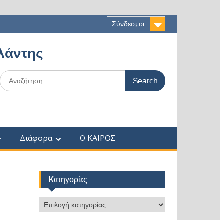
Σύνδεσμοι
αλάντης
Search
for:
Διάφορα
Ο ΚΑΙΡΟΣ
Kατηγορίες
Kατηγορίες