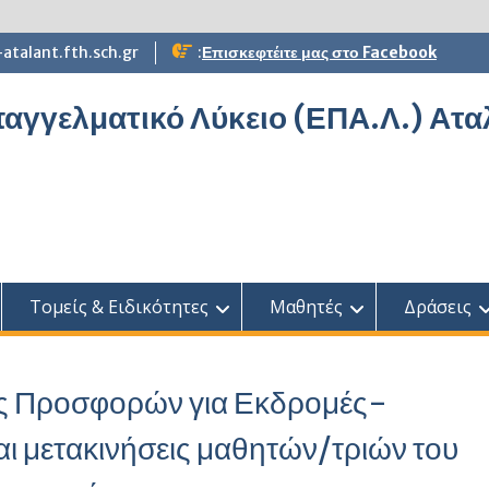
atalant.fth.sch.gr
:
Επισκεφτέιτε μας στο Facebook
αγγελματικό Λύκειο (ΕΠΑ.Λ.) Ατ
Τομείς & Ειδικότητες
Μαθητές
Δράσεις
ς Προσφορών για Εκδρομές-
αι μετακινήσεις μαθητών/τριών του