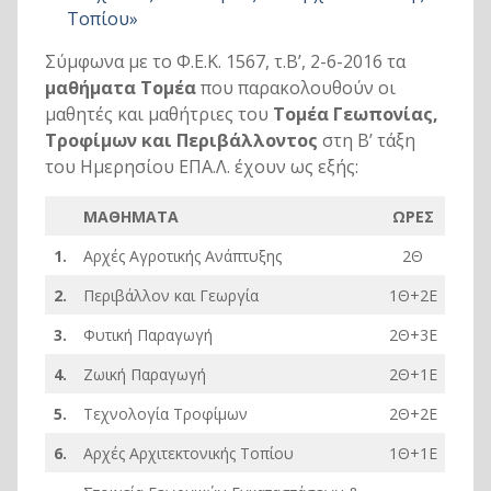
Τοπίου»
Σύμφωνα με το Φ.Ε.Κ. 1567, τ.Β’, 2-6-2016 τα
μαθήματα Τομέα
που παρακολουθούν οι
μαθητές και μαθήτριες του
Τομέα Γεωπονίας,
Τροφίμων και Περιβάλλοντος
στη Β’ τάξη
του Ημερησίου ΕΠΑ.Λ. έχουν ως εξής:
ΜΑΘΗΜΑΤΑ
ΩΡΕΣ
1.
Αρχές Αγροτικής Ανάπτυξης
2Θ
2.
Περιβάλλον και Γεωργία
1Θ+2E
3.
Φυτική Παραγωγή
2Θ+3E
4.
Ζωική Παραγωγή
2Θ+1Ε
5.
Τεχνολογία Τροφίμων
2Θ+2Ε
6.
Αρχές Αρχιτεκτονικής Τοπίου
1Θ+1Ε