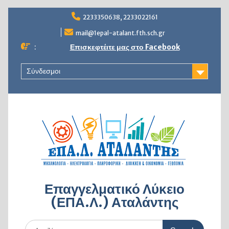
Skip
2233350638, 2233022161
to
content
mail@1epal-atalant.fth.sch.gr
:
Επισκεφτέιτε μας στο Facebook
Σύνδεσμοι
Επαγγελματικό Λύκειο
(ΕΠΑ.Λ.) Αταλάντης
Search