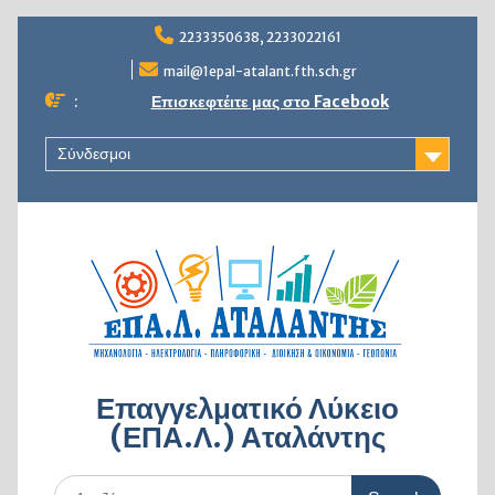
Skip
2233350638, 2233022161
to
content
mail@1epal-atalant.fth.sch.gr
:
Επισκεφτέιτε μας στο Facebook
Σύνδεσμοι
Επαγγελματικό Λύκειο
(ΕΠΑ.Λ.) Αταλάντης
Search