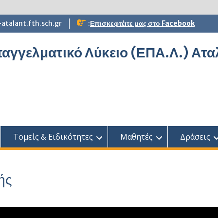
atalant.fth.sch.gr
:
Επισκεφτέιτε μας στο Facebook
αγγελματικό Λύκειο (ΕΠΑ.Λ.) Ατ
Τομείς & Ειδικότητες
Μαθητές
Δράσεις
ής