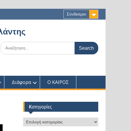
Σύνδεσμοι
αλάντης
Search
for:
Διάφορα
Ο ΚΑΙΡΟΣ
Kατηγορίες
Kατηγορίες