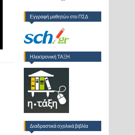
Εγγραφή μαθητών στο ΠΣΔ
Ηλεκτρονική ΤΑΞΗ
Διαδραστικά σχολικά βιβλία