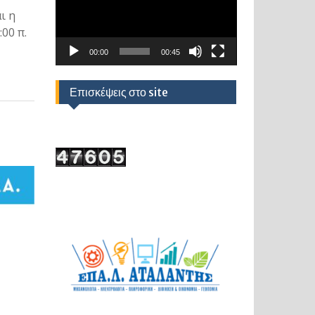
ι η
00 π.
00:00
00:45
Επισκέψεις στο site