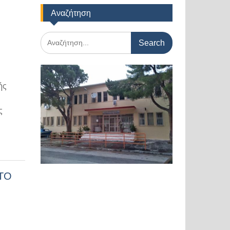
Αναζήτηση
Search
for:
ής
ς
 ΤΟ