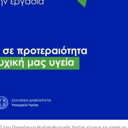
 την Παγκόσμια Ημέρα Ψυχικής Υγείας είχαμε τη χαρά να