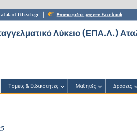
atalant.fth.sch.gr
:
Επισκεφτέιτε μας στο Facebook
αγγελματικό Λύκειο (ΕΠΑ.Λ.) Ατ
Τομείς & Ειδικότητες
Μαθητές
Δράσεις
25