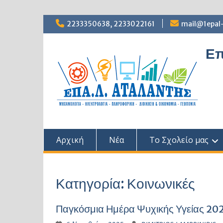
Skip
2233350638, 2233022161
mail@1epal-
to
content
Επ
Αρχική
Νέα
Το Σχολείο μας
Κατηγορία:
Κοινωνικές
Παγκόσμια Ημέρα Ψυχικής Υγείας 20