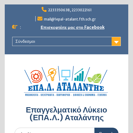
Skip
2233350638, 2233022161
to
content
mail@1epal-atalant.fth.sch.gr
:
Επισκεφτέιτε μας στο Facebook
Σύνδεσμοι
Επαγγελματικό Λύκειο
(ΕΠΑ.Λ.) Αταλάντης
Search