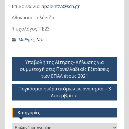
Επικοινωνία:
apalentza@sch.gr
Αθανασία Παλέντζα
Ψυχολόγος ΠΕ23
Μαθητές
,
Νέα
Πλοήγηση
Υποβολή της Αίτησης–Δήλωσης για
άρθρων
συμμετοχή στις Πανελλαδικές Εξετάσεις
των ΕΠΑΛ έτους 2021
Παγκόσμια ημέρα ατόμων με αναπηρία – 3
Δεκεμβρίου.
Kατηγορίες
Kατηγορίες