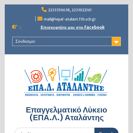
Skip
2233350638, 2233022161
to
content
mail@1epal-atalant.fth.sch.gr
:
Επισκεφτέιτε μας στο Facebook
Σύνδεσμοι
Επαγγελματικό Λύκειο
(ΕΠΑ.Λ.) Αταλάντης
Search