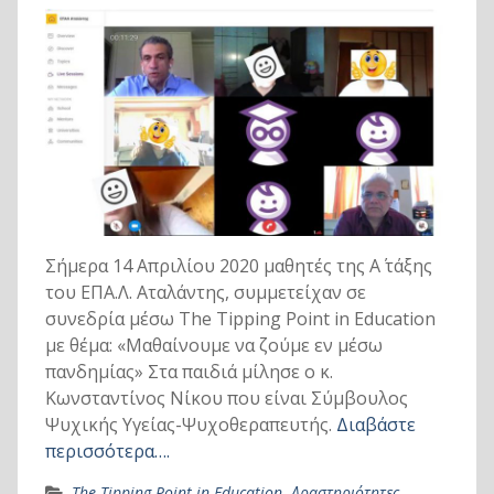
Σήμερα 14 Απριλίου 2020 μαθητές της Α΄ τάξης
του ΕΠΑ.Λ. Αταλάντης, συμμετείχαν σε
συνεδρία μέσω The Tipping Point in Education
με θέμα: «Μαθαίνουμε να ζούμε εν μέσω
πανδημίας» Στα παιδιά μίλησε ο κ.
Κωνσταντίνος Νίκου που είναι Σύμβουλος
Ψυχικής Υγείας-Ψυχοθεραπευτής.
Διαβάστε
περισσότερα….
The Tipping Point in Education
,
Δραστηριότητες
,