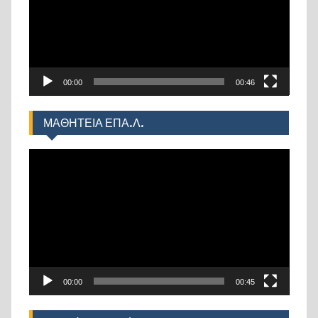
00:00
00:46
ΜΑΘΗΤΕΙΑ ΕΠΑ.Λ.
Πρόγραμμα
Αναπαραγωγής
Βίντεο
00:00
00:45