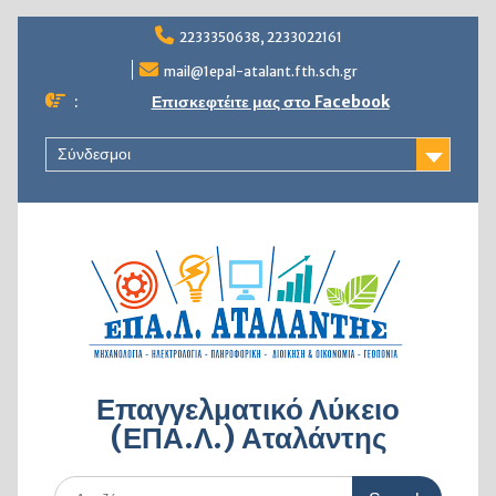
Skip
2233350638, 2233022161
to
content
mail@1epal-atalant.fth.sch.gr
:
Επισκεφτέιτε μας στο Facebook
Σύνδεσμοι
Επαγγελματικό Λύκειο
(ΕΠΑ.Λ.) Αταλάντης
Search