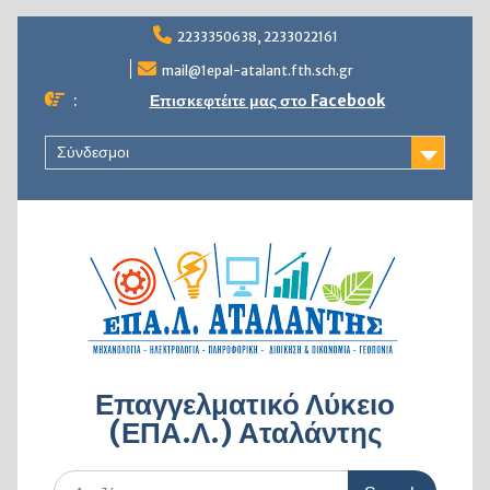
Skip
2233350638, 2233022161
to
content
mail@1epal-atalant.fth.sch.gr
:
Επισκεφτέιτε μας στο Facebook
Σύνδεσμοι
Επαγγελματικό Λύκειο
(ΕΠΑ.Λ.) Αταλάντης
Search