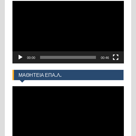
Πρόγραμμα
Αναπαραγωγής
Βίντεο
00:00
00:46
ΜΑΘΗΤΕΙΑ ΕΠΑ.Λ.
Πρόγραμμα
Αναπαραγωγής
Βίντεο