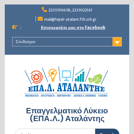
Skip
2233350638, 2233022161
to
content
mail@1epal-atalant.fth.sch.gr
:
Επισκεφτέιτε μας στο Facebook
Σύνδεσμοι
Επαγγελματικό Λύκειο
(ΕΠΑ.Λ.) Αταλάντης
Search