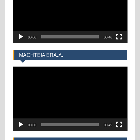
00:00
00:46
ΜΑΘΗΤΕΙΑ ΕΠΑ.Λ.
Πρόγραμμα
Αναπαραγωγής
Βίντεο
00:00
00:45