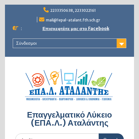
Skip
2233350638, 2233022161
to
content
mail@1epal-atalant.fth.sch.gr
:
Επισκεφτέιτε μας στο Facebook
Σύνδεσμοι
Επαγγελματικό Λύκειο
(ΕΠΑ.Λ.) Αταλάντης
Search