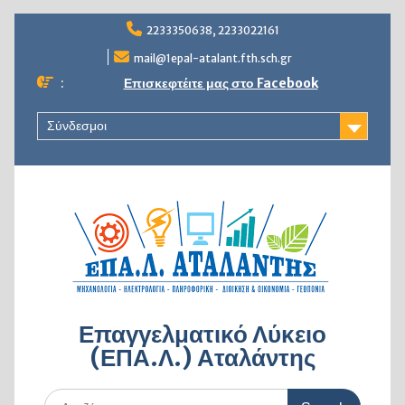
Skip
2233350638, 2233022161
to
content
mail@1epal-atalant.fth.sch.gr
:
Επισκεφτέιτε μας στο Facebook
Σύνδεσμοι
Επαγγελματικό Λύκειο
(ΕΠΑ.Λ.) Αταλάντης
Search