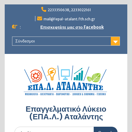
Skip
2233350638, 2233022161
to
content
mail@1epal-atalant.fth.sch.gr
:
Επισκεφτέιτε μας στο Facebook
Σύνδεσμοι
Επαγγελματικό Λύκειο
(ΕΠΑ.Λ.) Αταλάντης
Search