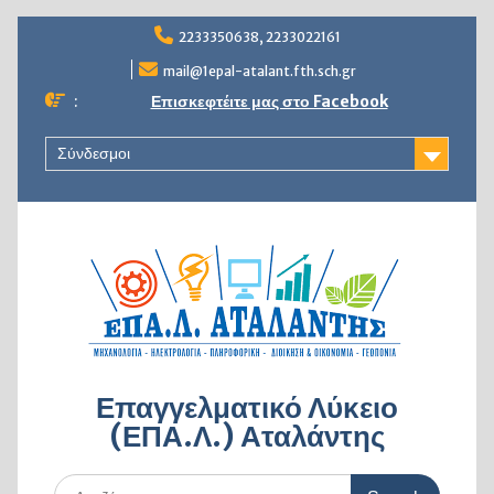
Skip
2233350638, 2233022161
to
content
mail@1epal-atalant.fth.sch.gr
:
Επισκεφτέιτε μας στο Facebook
Σύνδεσμοι
Επαγγελματικό Λύκειο
(ΕΠΑ.Λ.) Αταλάντης
Search