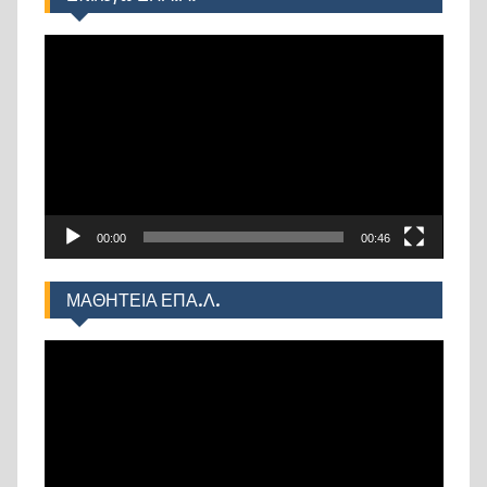
Πρόγραμμα
Αναπαραγωγής
Βίντεο
00:00
00:46
ΜΑΘΗΤΕΙΑ ΕΠΑ.Λ.
Πρόγραμμα
Αναπαραγωγής
Βίντεο