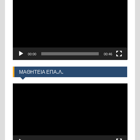
Αναπαραγωγής
Βίντεο
00:00
00:46
ΜΑΘΗΤΕΙΑ ΕΠΑ.Λ.
Πρόγραμμα
Αναπαραγωγής
Βίντεο