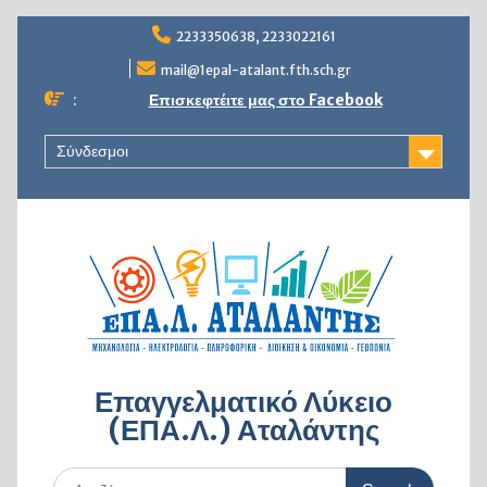
Skip
2233350638, 2233022161
to
content
mail@1epal-atalant.fth.sch.gr
:
Επισκεφτέιτε μας στο Facebook
Σύνδεσμοι
Επαγγελματικό Λύκειο
(ΕΠΑ.Λ.) Αταλάντης
Search