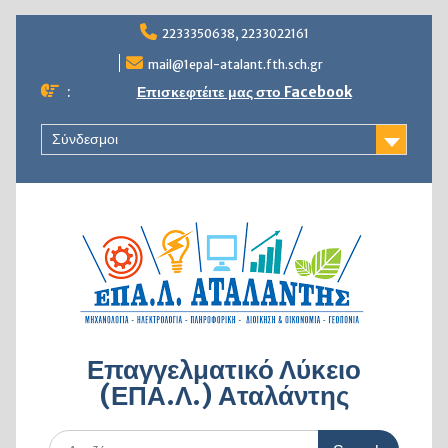
Skip
2233350638, 2233022161
to
content
mail@1epal-atalant.fth.sch.gr
:
Επισκεφτέιτε μας στο Facebook
Σύνδεσμοι
Επαγγελματικό Λύκειο
(ΕΠΑ.Λ.) Αταλάντης
Search