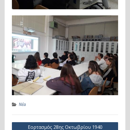
Νέα
Πλοήγηση
Εορτασμός 28ης Οκτωβρίου 1940