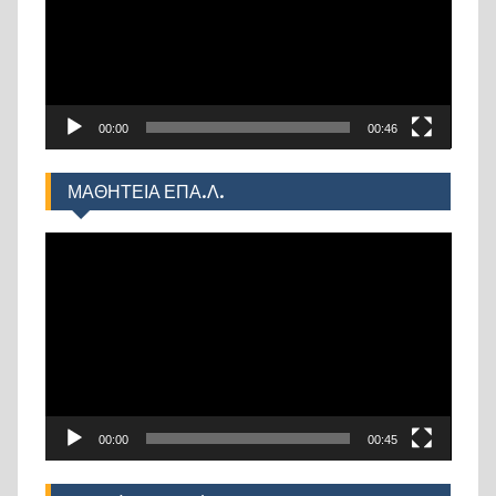
00:00
00:46
ΜΑΘΗΤΕΙΑ ΕΠΑ.Λ.
Πρόγραμμα
Αναπαραγωγής
Βίντεο
00:00
00:45