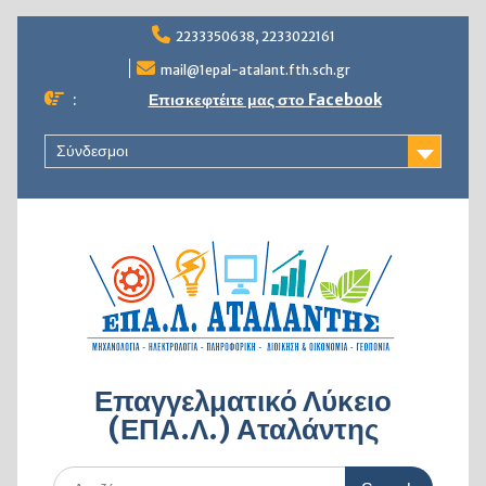
Skip
2233350638, 2233022161
to
content
mail@1epal-atalant.fth.sch.gr
:
Επισκεφτέιτε μας στο Facebook
Σύνδεσμοι
Επαγγελματικό Λύκειο
(ΕΠΑ.Λ.) Αταλάντης
Search