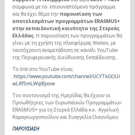
σύμφωνα με το επισυναπτόμενο πρόγραμμα
και θα έχει θέμα την
παρουσίαση των
αποτελεσμάτων προγραμμάτων
ERASMUS
+
στην εκπαιδευτική κοινότητα της Στερεάς
Ελλάδας
. Η παρουσίαση των προγραμμάτων θα
γίνει με τη χρήση της πλατφόρμας Webex, με
ταυτόχρονη αναμετάδοση σε κανάλι YouTube
της Περιφερειακής Διεύθυνσης Εκπαίδευσης .
Το link στο YouTube είναι:
https://www.youtube.com/channel/UCYTkGOUi
wLRfSmLWqiBJxvw
Τον συντονισμό της Ημερίδας θα έχουν οι
Προωθήτριες των Ευρωπαϊκών Προγραμμάτων
ERASMUS+ για τη Στερεά Ελλάδα κ.κ. Αγγελική
Καραγεωργοπούλου και Ευαγγελία Οικονόμου
ΠΑΡΟΥΣΙΑΣΗ