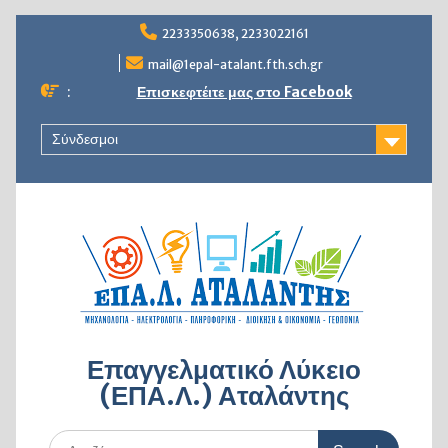
Skip
2233350638, 2233022161
to
content
mail@1epal-atalant.fth.sch.gr
:
Επισκεφτέιτε μας στο Facebook
Σύνδεσμοι
Επαγγελματικό Λύκειο
(ΕΠΑ.Λ.) Αταλάντης
Search