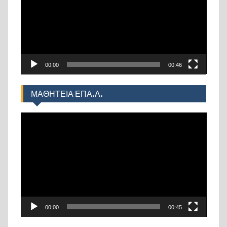
00:00
00:46
ΜΑΘΗΤΕΙΑ ΕΠΑ.Λ.
Πρόγραμμα
Αναπαραγωγής
Βίντεο
00:00
00:45