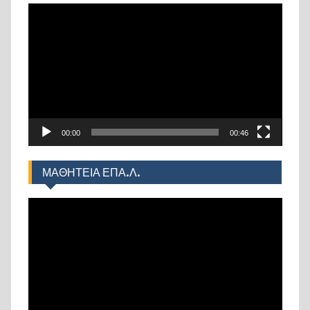
Πρόγραμμα
Αναπαραγωγής
Βίντεο
00:00
00:46
ΜΑΘΗΤΕΙΑ ΕΠΑ.Λ.
Πρόγραμμα
Αναπαραγωγής
Βίντεο