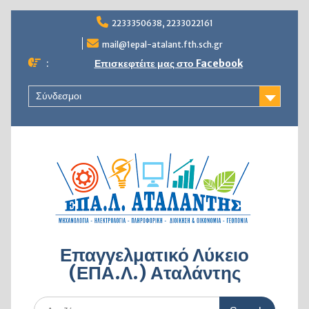
Skip
2233350638, 2233022161
to
content
mail@1epal-atalant.fth.sch.gr
:
Επισκεφτέιτε μας στο Facebook
Σύνδεσμοι
Επαγγελματικό Λύκειο
(ΕΠΑ.Λ.) Αταλάντης
Search